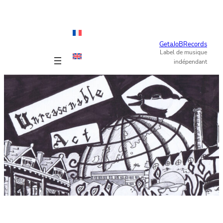
Aller
au
contenu
GetaJoBRecords
Label de musique
indépendant